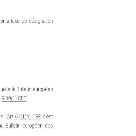
i la taxe de désignation 
elle le Bulletin européen 
 
R 39(1) CBE
).
 l’
Art 61(1)b) CBE
 c’est 
u Bulletin européen des 