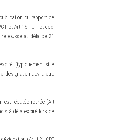
ublication du rapport de 
 PCT
 et 
Art 18 PCT
, et ceci 
t repoussé au délai de 31 
piré, (typiquement si le 
de désignation devra être 
n est réputée retirée (
Art 
is à déjà expiré lors de 
 désignation (
Art 121 CBE