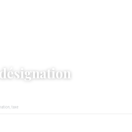
 désignation
nation,
taxe