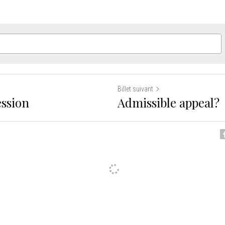
Billet suivant
ession
Admissible appeal?