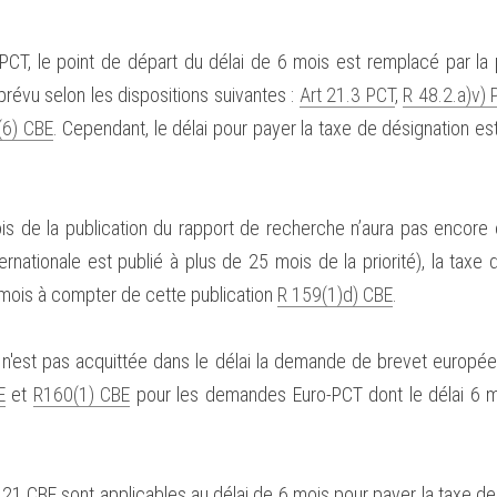
T, le point de départ du délai de 6 mois est remplacé par la p
prévu selon les dispositions suivantes : 
Art 21.3 PCT
, 
R 48.2.a)v)
(6) CBE
. Cependant, le délai pour payer la taxe de désignation es
is de la publication du rapport de recherche n’aura pas encore ex
rnationale est publié à plus de 25 mois de la priorité), la taxe 
mois à compter de cette publication 
R 159(1)d) CBE
.
n n'est pas acquittée dans le délai la demande de brevet europée
E
 et 
R160(1) CBE
 pour les demandes Euro-PCT dont le délai 6 mo
 121 CBE sont applicables au délai de 6 mois pour payer la taxe de