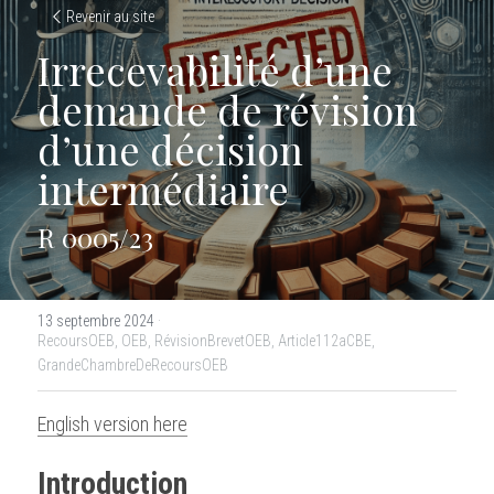
Revenir au site
Irrecevabilité d’une 
demande de révision 
d’une décision 
intermédiaire
R 0005/23
13 septembre 2024
·
RecoursOEB,
OEB,
RévisionBrevetOEB,
Article112aCBE,
GrandeChambreDeRecoursOEB
English version here
Introduction