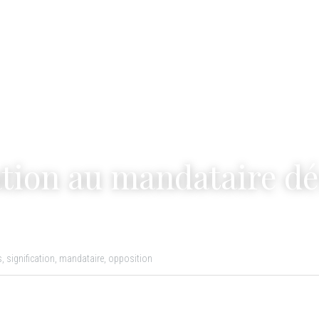
ation au mandataire d
s,
signification,
mandataire,
opposition