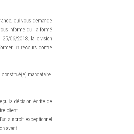
rance, qui vous demande 
ous informe qu’il a formé 
25/06/2018, la division 
 former un recours contre 
constitué(e) mandataire. 
çu la décision écrite de 
re client.
’un surcroît exceptionnel 
ion avant.