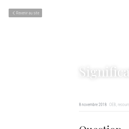
Revenir au site
Signific
8 novembre 2018
·
OEB,
recour