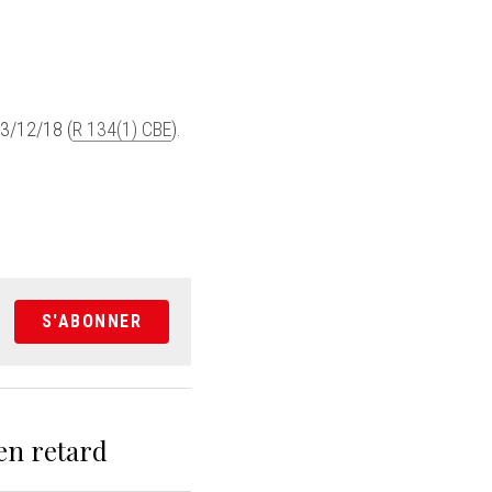
03/12/18 (
R 134(1) CBE
).
S'ABONNER
en retard