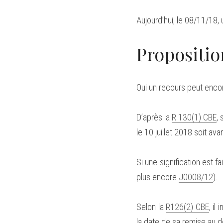
Aujourd’hui, le 08/11/18,
Propositio
Oui un recours peut enco
D’après la 
R 130(1) CBE
,
le 10 juillet 2018 soit ava
Si une signification est f
plus encore 
J0008/12
).
Selon la 
R126(2) CBE
, il
la date de sa remise au de