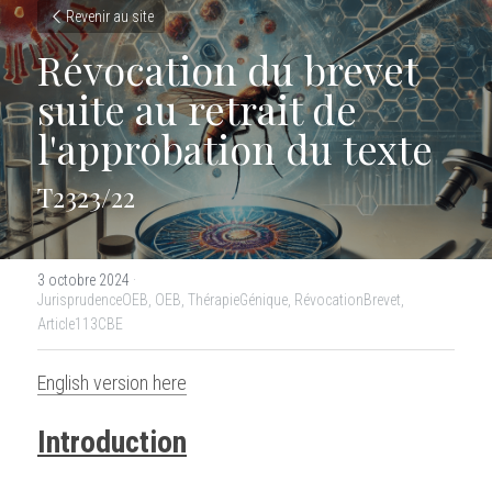
Revenir au site
Révocation du brevet 
suite au retrait de 
l'approbation du texte
T2323/22
3 octobre 2024
·
JurisprudenceOEB,
OEB,
ThérapieGénique,
RévocationBrevet,
Article113CBE
English version here
Introduction