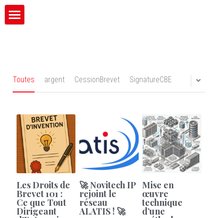
×
CATÉGORIES DE BLOG
Novitech IP
Toutes les catégories
Mission
Valeurs
Toutes
argent
CessionBrevet
SignatureCBE
Expertise
International
Langues
Contact
Les Droits de
🚀 Novitech IP
Mise en
Start_UP
Brevet 101 :
rejoint le
œuvre
Ce que Tout
réseau
technique
Dirigeant
ALATIS ! 🚀
d’une
English