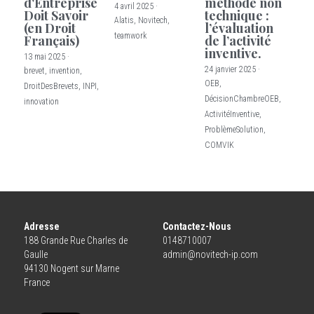
d'Entreprise
méthode non
4 avril 2025
·
Doit Savoir
technique :
Alatis,
Novitech,
(en Droit
l’évaluation
Blog
teamwork
Français)
de l’activité
inventive.
13 mai 2025
·
24 janvier 2025
·
brevet,
invention,
OEB,
DroitDesBrevets,
INPI,
DécisionChambreOEB,
innovation
ActivitéInventive,
ProblèmeSolution,
COMVIK
Adresse
Contactez-Nous
188 Grande Rue Charles de 
0148710007
Gaulle
admin@novitech-ip.com
94130 Nogent sur Marne
France