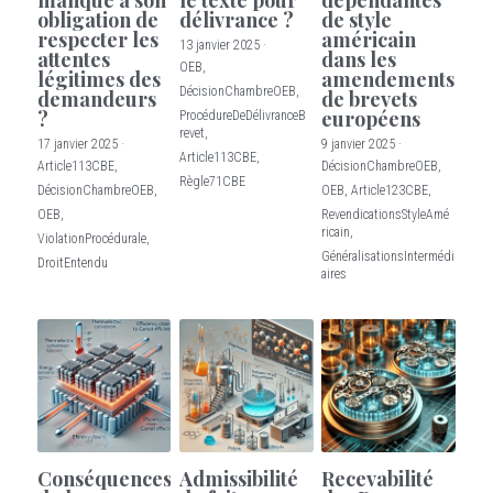
obligation de
délivrance ?
de style
respecter les
américain
13 janvier 2025
·
attentes
dans les
OEB,
légitimes des
amendements
DécisionChambreOEB,
demandeurs
de brevets
?
européens
ProcédureDeDélivranceB
revet,
17 janvier 2025
·
9 janvier 2025
·
Article113CBE,
Article113CBE,
DécisionChambreOEB,
Règle71CBE
DécisionChambreOEB,
OEB,
Article123CBE,
OEB,
RevendicationsStyleAmé
ricain,
ViolationProcédurale,
GénéralisationsIntermédi
DroitEntendu
aires
Conséquences
Admissibilité
Recevabilité