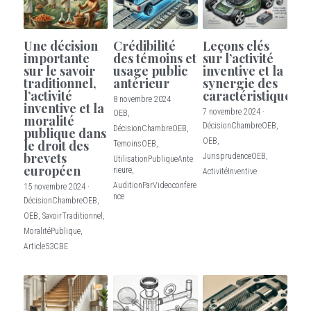
Une décision
Crédibilité
Leçons clés
importante
des témoins et
sur l’activité
sur le savoir
usage public
inventive et la
traditionnel,
antérieur
synergie des
l’activité
caractéristiques
8 novembre 2024
·
inventive et la
7 novembre 2024
·
OEB,
moralité
DécisionChambreOEB,
DécisionChambreOEB,
publique dans
OEB,
le droit des
TemoinsOEB,
brevets
JurisprudenceOEB,
UtilisationPubliqueAnte
européen
rieure,
ActivitéInventive
AuditionParVideoconfere
15 novembre 2024
·
nce
DécisionChambreOEB,
OEB,
SavoirTraditionnel,
MoralitéPublique,
Article53CBE