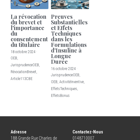
La révocation
Preuves
du brevet et
Substantielles
l'importance
et Effets
du
Techniques
consentement
dans les
du titulaire
Formulations
d'Insuline à
18 octobre 2024
·
Longue
OEB,
Durée
JurisprudenceOEB,
16 octobre 2024
·
RévocationBrevet,
JurisprudenceOEB,
Article113CBE
OEB,
ActivitéInventive,
EffetsTechniques,
EffetsBonus
Adresse
Contactez-Nous
188 Grande Rue Charles de 
0148710007