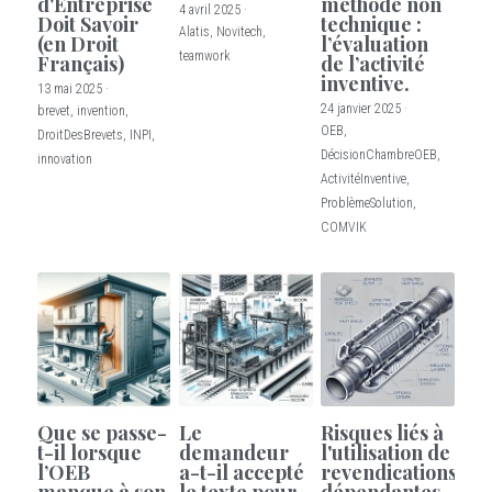
d'Entreprise
méthode non
4 avril 2025
·
Doit Savoir
technique :
Alatis,
Novitech,
(en Droit
l’évaluation
Blog
teamwork
Français)
de l’activité
inventive.
13 mai 2025
·
24 janvier 2025
·
brevet,
invention,
OEB,
DroitDesBrevets,
INPI,
DécisionChambreOEB,
innovation
ActivitéInventive,
ProblèmeSolution,
COMVIK
Que se passe-
Le
Risques liés à
t-il lorsque
demandeur
l'utilisation de
l’OEB
a-t-il accepté
revendications
manque à son
le texte pour
dépendantes