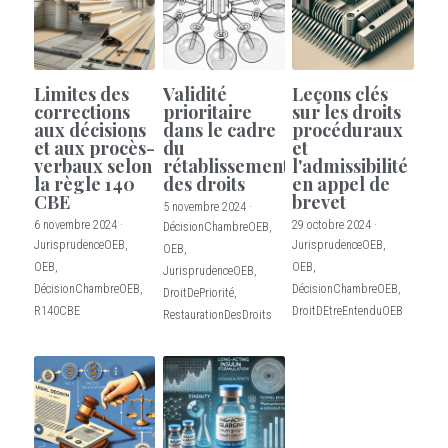
Limites des
Validité
Leçons clés
corrections
prioritaire
sur les droits
aux décisions
dans le cadre
procéduraux
et aux procès-
du
et
verbaux selon
rétablissement
l'admissibilité
la règle 140
des droits
en appel de
CBE
brevet
5 novembre 2024
·
6 novembre 2024
·
29 octobre 2024
·
DécisionChambreOEB,
JurisprudenceOEB,
JurisprudenceOEB,
OEB,
OEB,
OEB,
JurisprudenceOEB,
DécisionChambreOEB,
DécisionChambreOEB,
DroitDePriorité,
R140CBE
DroitDEtreEntenduOEB
RestaurationDesDroits