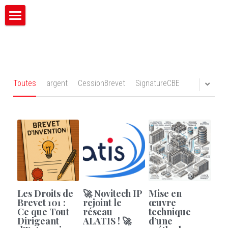
×
CATÉGORIES DE BLOG
Novitech IP
Toutes les catégories
Mission
Valeurs
Toutes
argent
CessionBrevet
SignatureCBE
Expertise
International
Langues
Contact
Les Droits de
🚀 Novitech IP
Mise en
Start_UP
Brevet 101 :
rejoint le
œuvre
Ce que Tout
réseau
technique
Dirigeant
ALATIS ! 🚀
d’une
English