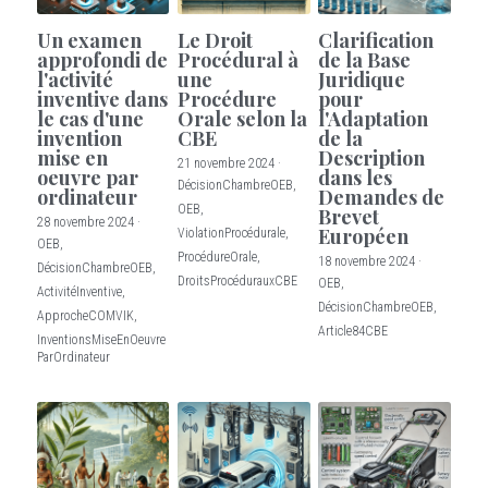
Un examen
Le Droit
Clarification
approfondi de
Procédural à
de la Base
l'activité
une
Juridique
inventive dans
Procédure
pour
le cas d'une
Orale selon la
l'Adaptation
invention
CBE
de la
mise en
Description
21 novembre 2024
·
oeuvre par
dans les
DécisionChambreOEB,
ordinateur
Demandes de
OEB,
Brevet
28 novembre 2024
·
Européen
ViolationProcédurale,
OEB,
ProcédureOrale,
18 novembre 2024
·
DécisionChambreOEB,
DroitsProcédurauxCBE
OEB,
ActivitéInventive,
DécisionChambreOEB,
ApprocheCOMVIK,
Article84CBE
InventionsMiseEnOeuvre
ParOrdinateur