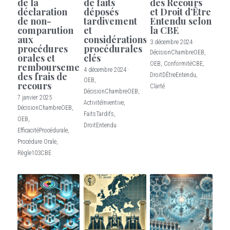
de la
de faits
des Recours
déclaration
déposés
et Droit d’Être
de non-
tardivement
Entendu selon
comparution
et
la CBE
aux
considérations
3 décembre 2024
·
procédures
procédurales
DécisionChambreOEB,
orales et
clés
OEB,
ConformitéCBE,
remboursement
4 décembre 2024
·
des frais de
DroitDÊtreEntendu,
OEB,
recours
Clarté
DécisionChambreOEB,
7 janvier 2025
·
ActivitéInventive,
DécisionChambreOEB,
FaitsTardifs,
OEB,
DroitEntendu
EfficacitéProcédurale,
Procédure Orale,
Règle103CBE