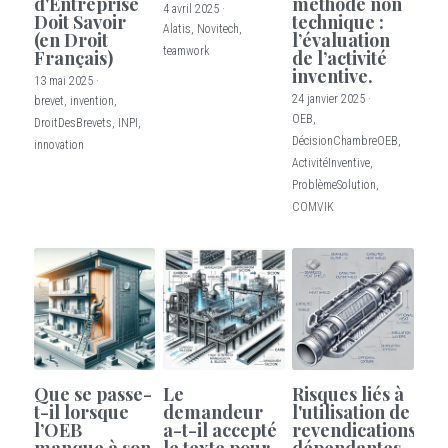
d'Entreprise
méthode non
4 avril 2025
·
Doit Savoir
technique :
Alatis,
Novitech,
(en Droit
l’évaluation
Blog
teamwork
Français)
de l’activité
inventive.
13 mai 2025
·
24 janvier 2025
·
brevet,
invention,
OEB,
DroitDesBrevets,
INPI,
DécisionChambreOEB,
innovation
ActivitéInventive,
ProblèmeSolution,
COMVIK
Que se passe-
Le
Risques liés à
t-il lorsque
demandeur
l'utilisation de
l’OEB
a-t-il accepté
revendications
manque à son
le texte pour
dépendantes