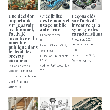
Une décision
Crédibilité
Leçons clés
importante
des témoins et
sur l’activité
sur le savoir
usage public
inventive et la
traditionnel,
antérieur
synergie des
l’activité
caractéristiques
8 novembre 2024
·
inventive et la
7 novembre 2024
·
OEB,
moralité
DécisionChambreOEB,
DécisionChambreOEB,
publique dans
OEB,
le droit des
TemoinsOEB,
brevets
JurisprudenceOEB,
UtilisationPubliqueAnte
européen
rieure,
ActivitéInventive
AuditionParVideoconfere
15 novembre 2024
·
nce
DécisionChambreOEB,
OEB,
SavoirTraditionnel,
MoralitéPublique,
Article53CBE