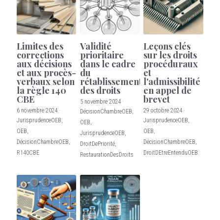
Limites des
Validité
Leçons clés
corrections
prioritaire
sur les droits
aux décisions
dans le cadre
procéduraux
et aux procès-
du
et
verbaux selon
rétablissement
l'admissibilité
la règle 140
des droits
en appel de
CBE
brevet
5 novembre 2024
·
6 novembre 2024
·
29 octobre 2024
·
DécisionChambreOEB,
JurisprudenceOEB,
JurisprudenceOEB,
OEB,
OEB,
OEB,
JurisprudenceOEB,
DécisionChambreOEB,
DécisionChambreOEB,
DroitDePriorité,
R140CBE
DroitDEtreEntenduOEB
RestaurationDesDroits