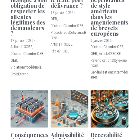
obligation de
délivrance ?
de style
respecter les
américain
13 janvier 2025
·
attentes
dans les
OEB,
légitimes des
amendements
DécisionChambreOEB,
demandeurs
de brevets
?
européens
ProcédureDeDélivranceB
revet,
17 janvier 2025
·
9 janvier 2025
·
Article113CBE,
Article113CBE,
DécisionChambreOEB,
Règle71CBE
DécisionChambreOEB,
OEB,
Article123CBE,
OEB,
RevendicationsStyleAmé
ricain,
ViolationProcédurale,
GénéralisationsIntermédi
DroitEntendu
aires
Conséquences
Admissibilité
Recevabilité