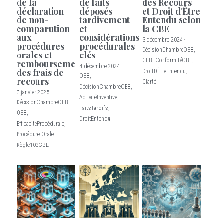
de la
de faits
des Recours
déclaration
déposés
et Droit d’Être
de non-
tardivement
Entendu selon
comparution
et
la CBE
aux
considérations
3 décembre 2024
·
procédures
procédurales
DécisionChambreOEB,
orales et
clés
OEB,
ConformitéCBE,
remboursement
4 décembre 2024
·
des frais de
DroitDÊtreEntendu,
OEB,
recours
Clarté
DécisionChambreOEB,
7 janvier 2025
·
ActivitéInventive,
DécisionChambreOEB,
FaitsTardifs,
OEB,
DroitEntendu
EfficacitéProcédurale,
Procédure Orale,
Règle103CBE