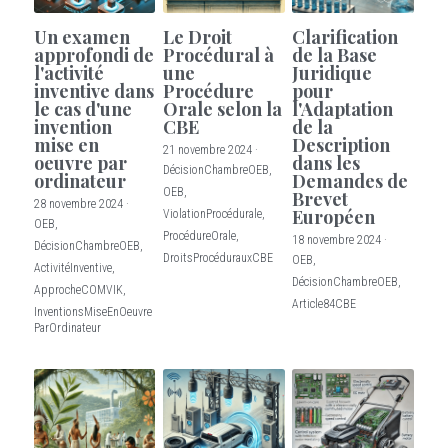
Un examen
Le Droit
Clarification
approfondi de
Procédural à
de la Base
l'activité
une
Juridique
inventive dans
Procédure
pour
le cas d'une
Orale selon la
l'Adaptation
invention
CBE
de la
mise en
Description
21 novembre 2024
·
oeuvre par
dans les
DécisionChambreOEB,
ordinateur
Demandes de
OEB,
Brevet
28 novembre 2024
·
Européen
ViolationProcédurale,
OEB,
ProcédureOrale,
18 novembre 2024
·
DécisionChambreOEB,
DroitsProcédurauxCBE
OEB,
ActivitéInventive,
DécisionChambreOEB,
ApprocheCOMVIK,
Article84CBE
InventionsMiseEnOeuvre
ParOrdinateur