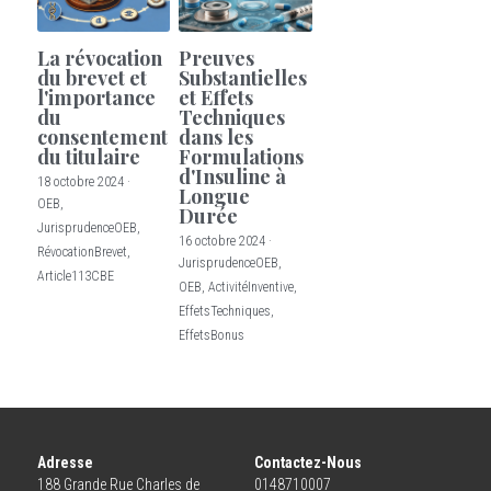
La révocation
Preuves
du brevet et
Substantielles
l'importance
et Effets
du
Techniques
consentement
dans les
du titulaire
Formulations
d'Insuline à
18 octobre 2024
·
Longue
OEB,
Durée
JurisprudenceOEB,
16 octobre 2024
·
RévocationBrevet,
JurisprudenceOEB,
Article113CBE
OEB,
ActivitéInventive,
EffetsTechniques,
EffetsBonus
Adresse
Contactez-Nous
188 Grande Rue Charles de 
0148710007