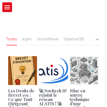
×
CATÉGORIES DE BLOG
Novitech IP
Toutes les catégories
Mission
Valeurs
Toutes
argent
CessionBrevet
SignatureCBE
Expertise
International
Langues
Contact
Les Droits de
🚀 Novitech IP
Mise en
Start_UP
Brevet 101 :
rejoint le
œuvre
Ce que Tout
réseau
technique
Dirigeant
ALATIS ! 🚀
d’une
English