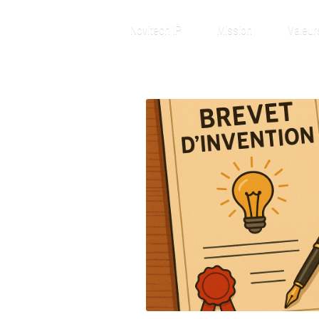
Novitech IP
Mission
Valeur