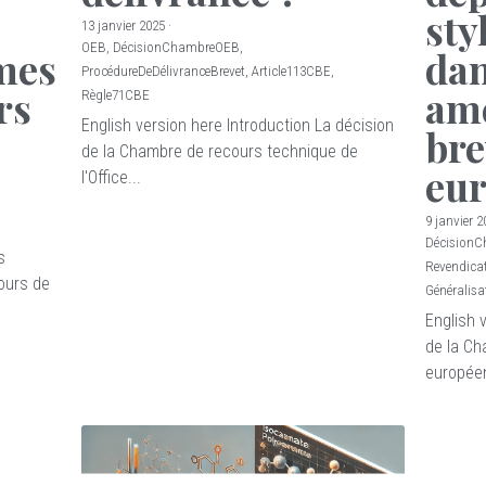
sty
13 janvier 2025
·
OEB,
DécisionChambreOEB,
imes
dan
ProcédureDeDélivranceBrevet,
Article113CBE,
rs
am
Règle71CBE
English version here Introduction La décision
bre
de la Chambre de recours technique de
eu
l'Office...
9 janvier 2
Décision
s
Revendicat
cours de
Généralisa
English 
de la Ch
européen