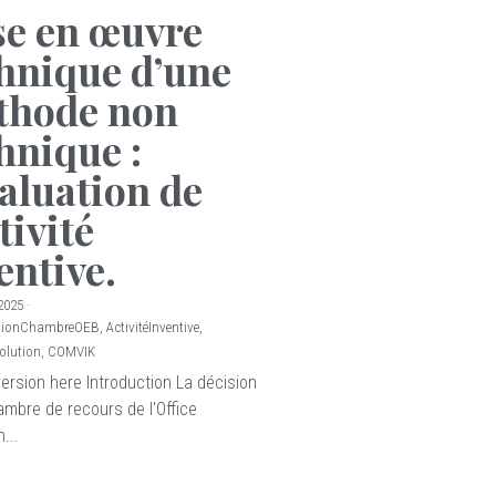
e en œuvre
hnique d’une
thode non
hnique :
valuation de
ctivité
entive.
 2025
·
sionChambreOEB,
ActivitéInventive,
olution,
COMVIK
version here Introduction La décision
ambre de recours de l'Office
...