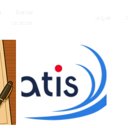
s
Expertise
Langues
C
International