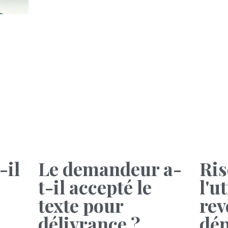
-il
Le demandeur a-
Ris
t-il accepté le
l'u
texte pour
rev
délivrance ?
dép