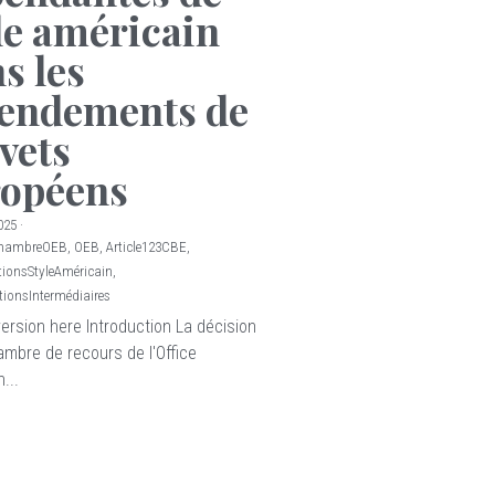
le américain
s les
endements de
vets
ropéens
025
·
ChambreOEB,
OEB,
Article123CBE,
ionsStyleAméricain,
tionsIntermédiaires
version here Introduction La décision
ambre de recours de l'Office
...