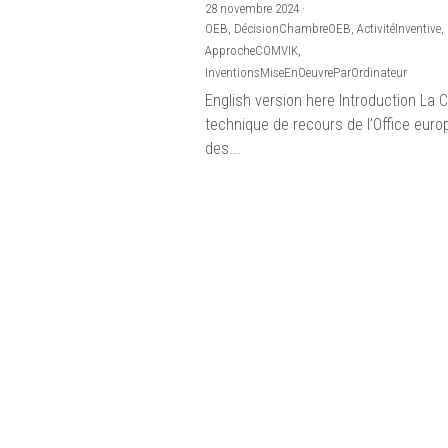
28 novembre 2024
·
OEB,
DécisionChambreOEB,
ActivitéInventive,
ApprocheCOMVIK,
InventionsMiseEnOeuvreParOrdinateur
English version here Introduction La
technique de recours de l’Office eur
des...