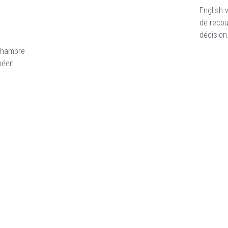
English 
de recou
décision.
 Chambre
opéen