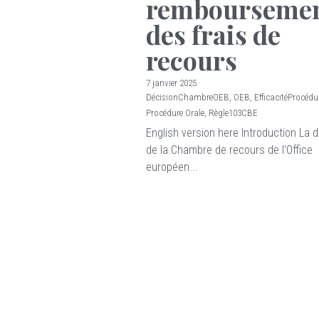
rembourseme
des frais de
recours
7 janvier 2025
·
DécisionChambreOEB,
OEB,
EfficacitéProcédu
Procédure Orale,
Règle103CBE
English version here Introduction La 
de la Chambre de recours de l'Office
européen...