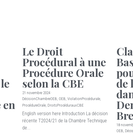
Le Droit
Cla
Procédural à une
Bas
Procédure Orale
pou
le
selon la CBE
de 
dan
21 novembre 2024
·
DécisionChambreOEB,
OEB,
ViolationProcédurale,
 en
De
ProcédureOrale,
DroitsProcédurauxCBE
Bre
English version here Introduction La décision
récente T2024/21 de la Chambre Technique
18 novemb
de...
OEB,
Déci