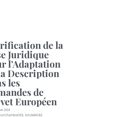
rification de la
e Juridique
r l'Adaptation
la Description
s les
mandes de
vet Européen
re 2024
·
sionChambreOEB,
Article84CBE