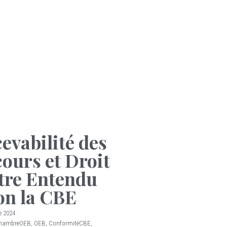
evabilité des
ours et Droit
tre Entendu
on la CBE
e 2024
·
ChambreOEB,
OEB,
ConformitéCBE,