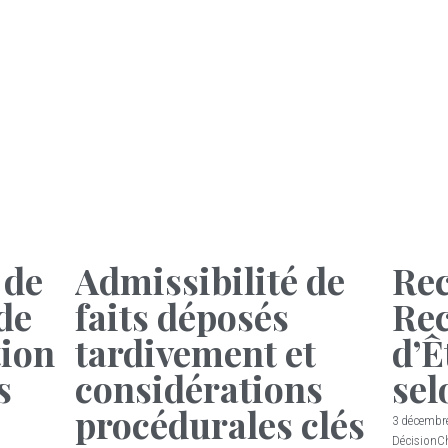
 de
Admissibilité de
Rec
de
faits déposés
Rec
ion
tardivement et
d’Ê
s
considérations
sel
procédurales clés
3 décembr
Décision