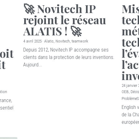
🚀 Novitech IP
Mis
rejoint le réseau
tec
ALATIS ! 🚀
mé
tec
4 avril 2025
·
Alatis,
Novitech,
teamwork
oit
l’é
Depuis 2012, Novitech IP accompagne ses
clients dans la protection de leurs inventions.
it
l’a
Aujourd...
inv
24 janvier
tion
OEB,
Déci
ProblèmeS
France,
English 
sentiel
de la Ch
européen