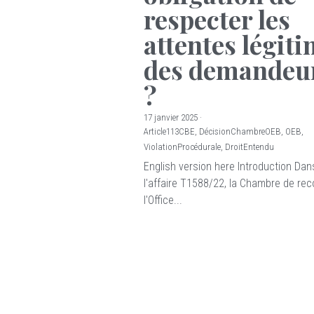
respecter les
attentes légit
des demandeu
?
17 janvier 2025
·
Article113CBE,
DécisionChambreOEB,
OEB,
ViolationProcédurale,
DroitEntendu
English version here Introduction Dan
l'affaire T1588/22, la Chambre de re
l'Office...