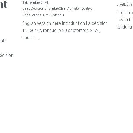
nt
4 décembre 2024
·
DroitDÊtr
OEB,
DécisionChambreOEB,
ActivitéInventive,
English 
FaitsTardifs,
DroitEntendu
novembr
English version here Introduction La décision
rendu la 
T1856/22, rendue le 20 septembre 2024,
aborde...
rale,
décision